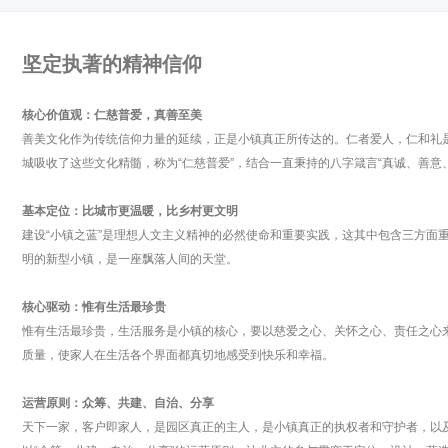
坚定执著的精神信仰
核心价值观：仁慈普爱，真善至美
善美文化作为传统信仰力量的延续，正是小镇真正所传达的。仁者爱人，仁和礼
城吸收了这些文化精髓，称为“仁慈普爱”，结合一直秉持的八字箴言“真诚、善意
基本定位：比城市更温暖，比乡村更文明
建设“小镇之蓝”是理想人文主义精神的必然使命和重要实践，这其中包含三方面
明的新型小镇，是一座飘落人间的天堂。
核心驱动：惟有生活最珍贵
惟有生活最珍贵，生活服务是小镇的核心，要以慈爱之心、关怀之心、责任之心
质量，使家人在生活各个界面都真切地感受到快乐和幸福。
运营原则：众筹、共建、自治、分享
天下一家，客户即家人，是园区真正的主人，是小镇真正的执权者和守护者，以