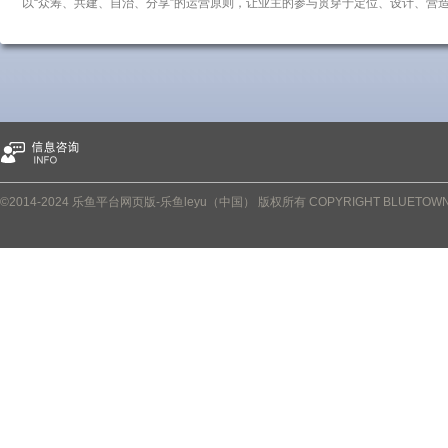
以“众筹、共建、自治、分享”的运营原则，让业主的参与贯穿于定位、设计、营
©2014-2024 乐鱼平台网页版-乐鱼leyu（中国） 版权所有 COPYRIGHT BLUETOWN PRO