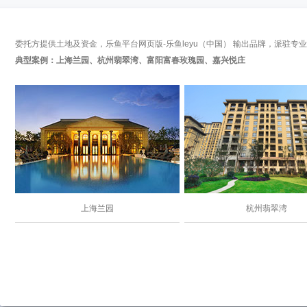
委托方提供土地及资金，乐鱼平台网页版-乐鱼leyu（中国） 输出品牌，派驻
典型案例：上海兰园、杭州翡翠湾、富阳富春玫瑰园、嘉兴悦庄
上海兰园
杭州翡翠湾