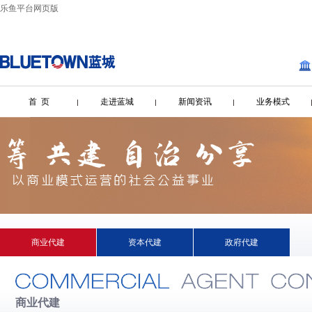
乐鱼平台网页版
首 页
走进蓝城
新闻资讯
业务模式
商业代建
资本代建
政府代建
商业代建