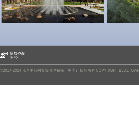
©2014-2024 乐鱼平台网页版-乐鱼leyu（中国） 版权所有 COPYRIGHT BLUETOWN PRO