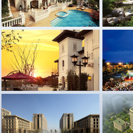
蓝城大
富，不仅
查看详情
产业园区
依托高度富集的科技创新资源，蓝城
在商办
开发的产业园区呈现出“集聚、示范，辐
整合多项
射、带动，引领、…
查看详情