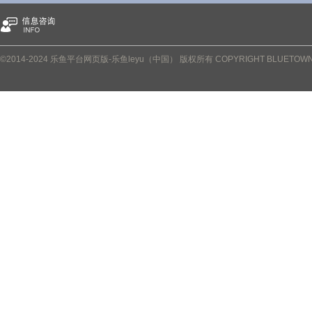
©2014-2024 乐鱼平台网页版-乐鱼leyu（中国） 版权所有 COPYRIGHT BLUETOWN PRO